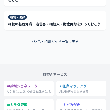
相続・法律
相続の基礎知識｜遺言書・相続人・財産目録を知っておこう
« 終活・相続ガイド一覧に戻る
姉妹AIサービス
AI診断ジェネレーター
AI副業マッチング
AIがあなただけの診断結果を生成
AIが最適な副業を提案
AIカラダ管理
コトバみがき
AIで食事管理・ダイエットサポー
AIが日本語文章を添削・敬語修正