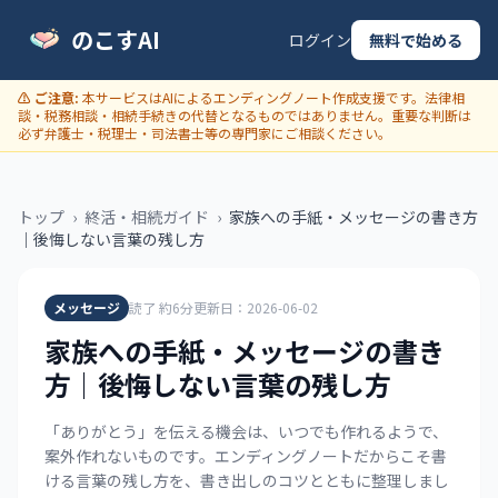
のこすAI
ログイン
無料で始める
⚠ ご注意:
本サービスはAIによるエンディングノート作成支援です。法律相
談・税務相談・相続手続きの代替となるものではありません。重要な判断は
必ず弁護士・税理士・司法書士等の専門家にご相談ください。
トップ
›
終活・相続ガイド
›
家族への手紙・メッセージの書き方
｜後悔しない言葉の残し方
メッセージ
読了 約6分
更新日：2026-06-02
家族への手紙・メッセージの書き
方｜後悔しない言葉の残し方
「ありがとう」を伝える機会は、いつでも作れるようで、
案外作れないものです。エンディングノートだからこそ書
ける言葉の残し方を、書き出しのコツとともに整理しまし